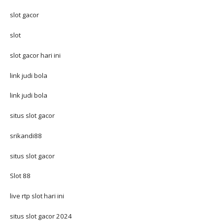
slot gacor
slot
slot gacor hari ini
link judi bola
link judi bola
situs slot gacor
srikandi88
situs slot gacor
Slot 88
live rtp slot hari ini
situs slot gacor 2024