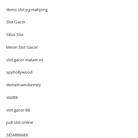
demo slot pg mahjong
Slot Gacor
Situs Slot
Mesin Slot Gacor
slot gacor malam ini
spyhollywood
demetriamckinney
slot88
slot gacor 88
judi slot online
SIDARMA88